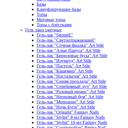
Базы
Камуфлирующие базы
Топы
Матовые топы
Топы с блёстками
Гель лаки цветные
Гель-лак "StrongE"
Гель-лак "Светоотражающий"
Гель-лак "Сочная фиалка" Art Stile
Гель-лак "Алые Паруса" Art Stile
Гель-лак "Бирюзовые бусы" Art Stile
Гель-лак "Изумруд" Art Stile
Гель-лак "Пастель" Art Stile
Гель-лак "Кашемир" Art Stile
Гель-лак "Ностальгия" Art Stile
Гель-лак "Синяя прохлада" Art Stile
Гель-лак "Серебряный луч" Art Stile
Гель-лак "Розовый нюанс" Art Stile
Гель-лак "Неоновый бум" Art Stile
Гель-лак "Мерцание" Art Stile
Гель-лак "Ночь Буги" Art Stile
Гель-лак "Origami" Fantasy Nails
Гель-лак "Stylist" 8 мл Fantasy Nails
Гель-лак "Stylist" 16 мл Fantasy Nails
Гель-лак "Cosmopolitan" Patrisa Nail