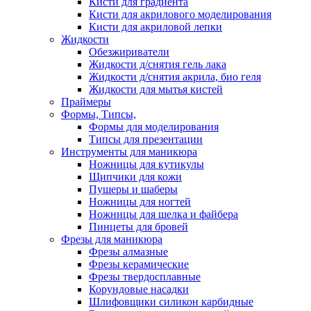
Кисти для градиента
Кисти для акрилового моделирования
Кисти для акриловой лепки
Жидкости
Обезжириватели
Жидкости д/снятия гель лака
Жидкости д/снятия акрила, био геля
Жидкости для мытья кистей
Праймеры
Формы, Типсы,
Формы для моделирования
Типсы для презентации
Инструменты для маникюра
Ножницы для кутикулы
Щипчики для кожи
Пушеры и шаберы
Ножницы для ногтей
Ножницы для шелка и файбера
Пинцеты для бровей
Фрезы для маникюра
Фрезы алмазные
Фрезы керамические
Фрезы твердосплавные
Корундовые насадки
Шлифовщики силикон карбидные