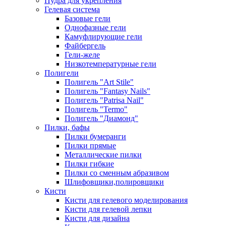
Пудра для укрепления
Гелевая система
Базовые гели
Однофазные гели
Камуфлирующие гели
Файбергель
Гели-желе
Низкотемпературные гели
Полигели
Полигель "Art Stile"
Полигель "Fantasy Nails"
Полигель "Patrisa Nail"
Полигель "Termo"
Полигель "Диамонд"
Пилки, бафы
Пилки бумеранги
Пилки прямые
Металлические пилки
Пилки гибкие
Пилки со сменным абразивом
Шлифовщики,полировщики
Кисти
Кисти для гелевого моделирования
Кисти для гелевой лепки
Кисти для дизайна