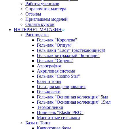
Работы учеников
Справочник мастера
Отзывы
Приглашаем моделей
Оплата курсов
ИНТЕРНЕТ МАГАЗИН
Распродажа
Гель-лак "Королева"
Гель-лак "Опиум"
Гель-лаки "Lady" (растекающиеся)
Гель-лак витражный "Бонпари"
Гель-лак "Сирень"
Аэрография
Акриловая система
Гель-лак "Cosmo Star"
Базы и топы
Гели для моделирования
Гель-краски
Гель-лак "Основная коллекция" 5мл
Гель-лак "Основная коллекция" 15мл
Термопленки
Полигель "Elastic PRO"
Магнитные гель-лаки
Базы и Топы
Каучуковые базы