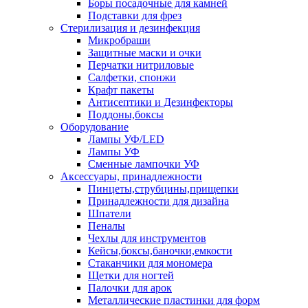
Боры посадочные для камней
Подставки для фрез
Стерилизация и дезинфекция
Микробраши
Защитные маски и очки
Перчатки нитриловые
Салфетки, спонжи
Крафт пакеты
Антисептики и Дезинфекторы
Поддоны,боксы
Оборудование
Лампы УФ/LED
Лампы УФ
Сменные лампочки УФ
Аксессуары, принадлежности
Пинцеты,струбцины,прищепки
Принадлежности для дизайна
Шпатели
Пеналы
Чехлы для инструментов
Кейсы,боксы,баночки,емкости
Стаканчики для мономера
Щетки для ногтей
Палочки для арок
Металлические пластинки для форм