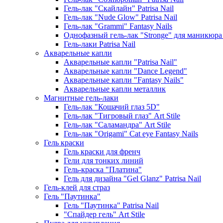
Гель-лак "Скайлайн" Patrisa Nail
Гель-лак "Nude Glow" Patrisa Nail
Гель-лак "Grammi" Fantasy Nails
Однофазный гель-лак "Stronge" для маникюра
Гель-лаки Patrisa Nail
Акварельные капли
Акварельные капли "Patrisa Nail"
Акварельные капли "Dance Legend"
Акварельные капли "Fantasy Nails"
Акварельные капли металлик
Магнитные гель-лаки
Гель-лак "Кошачий глаз 5D"
Гель-лак "Тигровый глаз" Art Stile
Гель-лак "Саламандра" Art Stile
Гель-лак "Origami" Cat eye Fantasy Nails
Гель краски
Гель краски для френч
Гели для тонких линий
Гель-краска "Платина"
Гель для дизайна "Gel Glanz" Patrisa Nail
Гель-клей для страз
Гель "Паутинка"
Гель "Паутинка" Patrisa Nail
"Спайдер гель" Art Stile